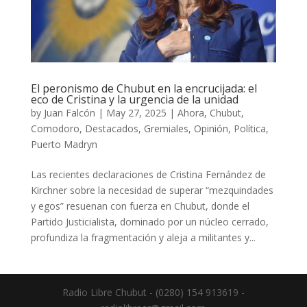
El peronismo de Chubut en la encrucijada: el
eco de Cristina y la urgencia de la unidad
by
Juan Falcón
|
May 27, 2025
|
Ahora
,
Chubut
,
Comodoro
,
Destacados
,
Gremiales
,
Opinión
,
Política
,
Puerto Madryn
Las recientes declaraciones de Cristina Fernández de
Kirchner sobre la necesidad de superar “mezquindades
y egos” resuenan con fuerza en Chubut, donde el
Partido Justicialista, dominado por un núcleo cerrado,
profundiza la fragmentación y aleja a militantes y...
Radio Libre Chubut - (0280) 154 913619 -