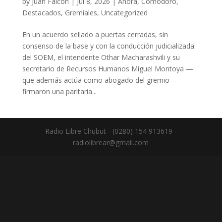
by
Juan Falcón
|
Jul 8, 2026
|
Ahora
,
Comodoro
,
Destacados
,
Gremiales
,
Uncategorized
En un acuerdo sellado a puertas cerradas, sin
consenso de la base y con la conducción judicializada
del SOEM, el intendente Othar Macharashvili y su
secretario de Recursos Humanos Miguel Montoya —
que además actúa como abogado del gremio—
firmaron una paritaria...
Radio Libre Chubut - (0280) 154 913619 -
radiolibrear@gmail.com