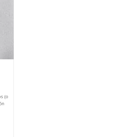
os (o
cón