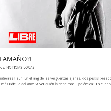
 TAMAÑO?!
dos
,
NOTICIAS LOCAS
Gutiérrez Hauri! En el ring de las vergüenzas ajenas, dos pesos pesad
ás ridícula del año: “A ver quién la tiene más… polémica”. En el rin