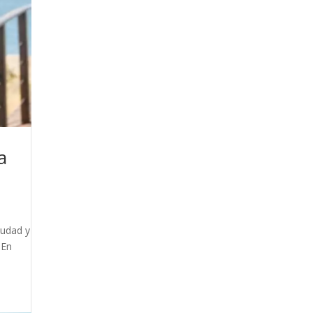
a
iudad y
 En