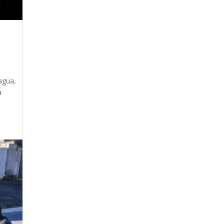
agua,
a