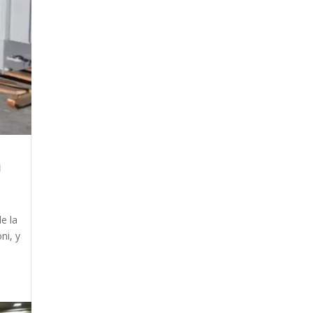
a
e la
ni, y