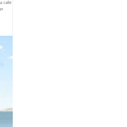
a calle
un