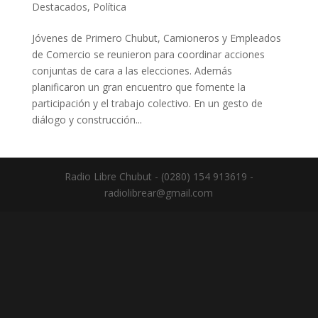
Destacados
,
Política
Jóvenes de Primero Chubut, Camioneros y Empleados
de Comercio se reunieron para coordinar acciones
conjuntas de cara a las elecciones. Además
planificaron un gran encuentro que fomente la
participación y el trabajo colectivo. En un gesto de
diálogo y construcción...
Radio Libre Chubut - (0280) 154 913619 -
radiolibrear@gmail.com