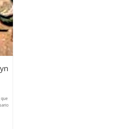
ryn
s que
sario