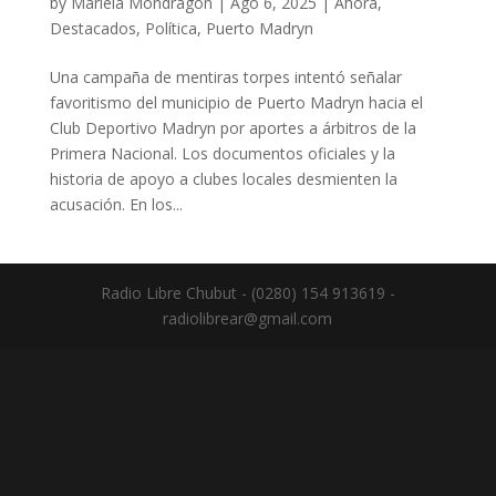
by
Mariela Mondragón
|
Ago 6, 2025
|
Ahora
,
Destacados
,
Política
,
Puerto Madryn
Una campaña de mentiras torpes intentó señalar
favoritismo del municipio de Puerto Madryn hacia el
Club Deportivo Madryn por aportes a árbitros de la
Primera Nacional. Los documentos oficiales y la
historia de apoyo a clubes locales desmienten la
acusación. En los...
Radio Libre Chubut - (0280) 154 913619 -
radiolibrear@gmail.com