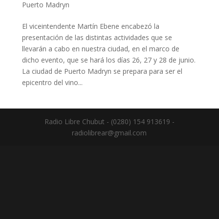
Puerto Madryn
El viceintendente Martín Ebene encabezó la
presentación de las distintas actividades que se
llevarán a cabo en nuestra ciudad, en el marco de
dicho evento, que se hará los días 26, 27 y 28 de junio.
La ciudad de Puerto Madryn se prepara para ser el
epicentro del vino...
Radio Libre Chubut - (0280) 154 913619 -
radiolibrear@gmail.com