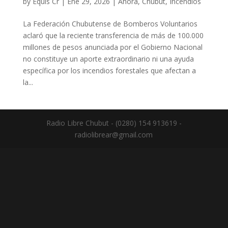
by
Equis Cr
|
Ene 29, 2026
|
Ahora
,
Chubut
,
Incendios
La Federación Chubutense de Bomberos Voluntarios
aclaró que la reciente transferencia de más de 100.000
millones de pesos anunciada por el Gobierno Nacional
no constituye un aporte extraordinario ni una ayuda
específica por los incendios forestales que afectan a
la...
Radio Libre Chubut - (0280) 154 913619 -
radiolibrear@gmail.com