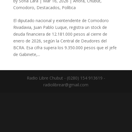
by
Sofia Lara
|
Mar 16, 2026
|
Ahora
,
Chubut
,
Comodoro
,
Destacados
,
Política
El diputado nacional y exintendente de Comodoro
Rivadavia, Juan Pablo Luque, registra un stock de
deuda financiera de 12.181.000 pesos al cierre de
enero de 2026, según la Central de Deudores del
BCRA. Esa cifra supera los 9.350.000 pesos que el jefe
de Gabinete,...
Radio Libre Chubut - (0280) 154 913619 -
radiolibrear@gmail.com