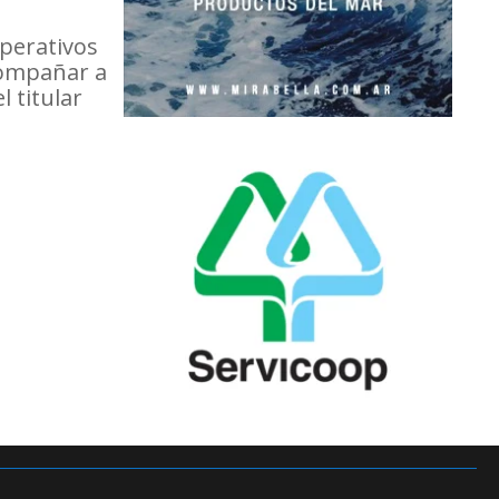
operativos
compañar a
l titular