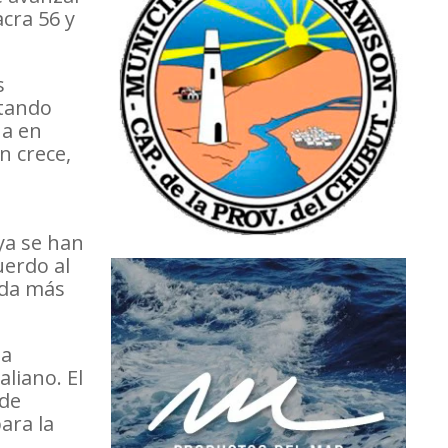
cra 56 y
s
ntando
ua en
n crece,
ya se han
uerdo al
nda más
ha
liano. El
 de
ara la