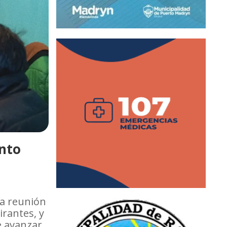
ento
na reunión
irantes, y
ue avanzar