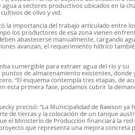
 agua a sectores productivos ubicados en la cha
ultivos de olivo y vid.
 la importancia del trabajo articulado entre lo
empo los productores de esa zona vienen enfre
os deben abastecerse manualmente, cargando ag
iones avanzan, el requerimiento hídrico tambié
mba sumergible para extraer agua del río y su
res puntos de almacenamiento existentes, donde 
rcero. “El esquema contempla tres etapas, de ac
e, en esta primera fase, podamos cubrir la dema
secky precisó: “La Municipalidad de Rawson ya 
e de tierras y la colocación de un tanque austra
e el Ministerio de Producción financiará la red
 proyecto que representa una mejora concreta p