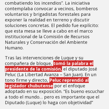
combatiendo los incendios”. La iniciativa
contemplaba convocar a vecinos, bomberos
voluntarios y brigadistas forestales para
exponer la realidad en terreno y discutir
soluciones concretas. El pedido fue explícito:
que esta mesa se lleve a cabo en el marco
institucional de la Comisión de Recursos
Naturales y Conservación del Ambiente
Humano.
Tras las intervenciones de Luque y su
compañera de bloque,
tomó la palabra el
presidente de la comisión,
el diputado José
Peluc (La Libertad Avanza – San Juan). En un
tono firme y directo,
Peluc reprendió al
legislador chubutense
por el enfoque
adoptado en su exposición. “Es bueno escuchar
a todo el mundo… pero es importante que el
Diputado (Luque) lo haga con objetividad”